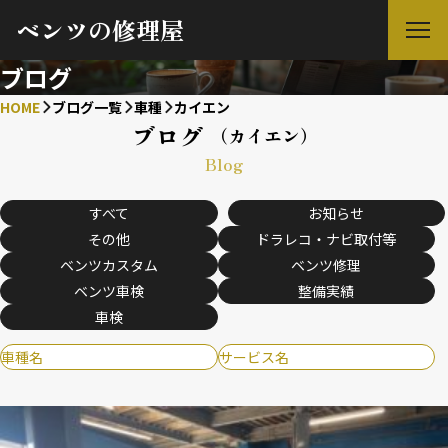
ベンツの修理屋
ブログ
HOME
ブログ一覧
車種
カイエン
ブログ
（カイエン）
Blog
すべて
お知らせ
その他
ドラレコ・ナビ取付等
ベンツカスタム
ベンツ修理
ベンツ車検
整備実績
車検