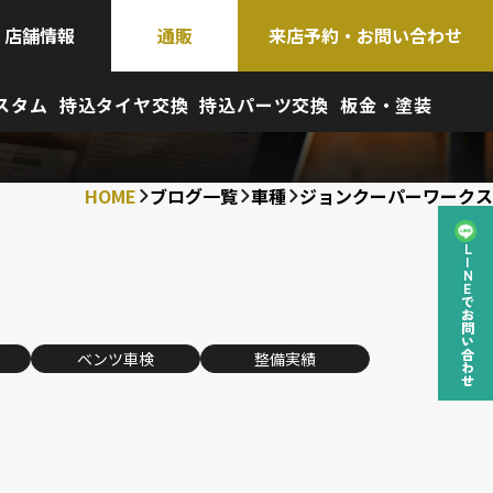
店舗情報
通販
来店予約・お問い合わせ
スタム
持込タイヤ交換
持込パーツ交換
板金・塗装
HOME
ブログ一覧
車種
ジョンクーパーワークス
LINEでお問い合わせ
ベンツ車検
整備実績