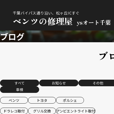
千葉バイパス通り沿い、松ヶ丘ICすぐ
ベンツの修理屋
ysオート千葉
ブログ
ブ
すべて
お知らせ
その他
車検
ベンツ
トヨタ
ポルシェ
ドラレコ取付
グリル交換
アンビエントライト取付