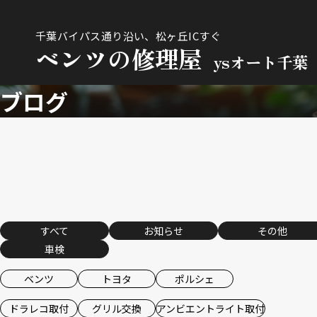
千葉バイパス通り沿い、松ヶ丘ICすぐ
ベンツの修理屋
ysオート千葉
ブログ
すべて
お知らせ
その他
車検
ベンツ
トヨタ
ポルシェ
ドラレコ取付
グリル交換
アンビエントライト取付