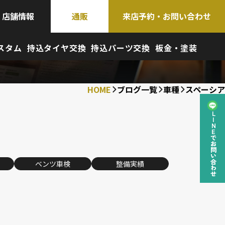
店舗情報
通販
来店予約・お問い合わせ
スタム
持込タイヤ交換
持込パーツ交換
板金・塗装
HOME
ブログ一覧
車種
スペーシア
LINEでお問い合わせ
ベンツ車検
整備実績