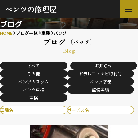
ベンツの修理屋
ブログ
HOME
ブログ一覧
車種
パッソ
ブログ
（パッソ）
Blog
すべて
お知らせ
その他
ドラレコ・ナビ取付等
ベンツカスタム
ベンツ修理
ベンツ車検
整備実績
車検