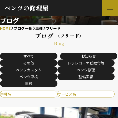
ベンツの修理屋
ブログ
HOME
ブログ一覧
車種
フリード
ブログ
（フリード）
Blog
すべて
お知らせ
その他
ドラレコ・ナビ取付等
ベンツカスタム
ベンツ修理
ベンツ車検
整備実績
車検