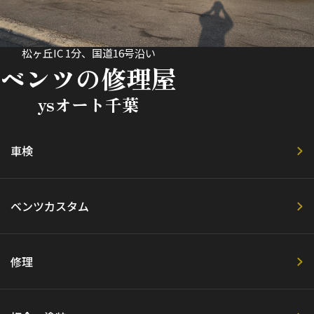
松ヶ丘IC 1分、国道16号沿い
ベンツの修理屋
ysオート千葉
車検
ベンツカスタム
修理