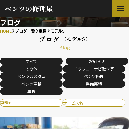
ベンツの修理屋
ブログ
HOME
ブログ一覧
車種
モデルS
ブログ
（モデルS）
Blog
すべて
お知らせ
その他
ドラレコ・ナビ取付等
ベンツカスタム
ベンツ修理
ベンツ車検
整備実績
車検