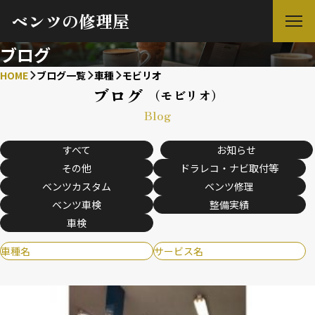
ベンツの修理屋
ブログ
HOME
ブログ一覧
車種
モビリオ
ブログ
（モビリオ）
Blog
すべて
お知らせ
その他
ドラレコ・ナビ取付等
ベンツカスタム
ベンツ修理
ベンツ車検
整備実績
車検