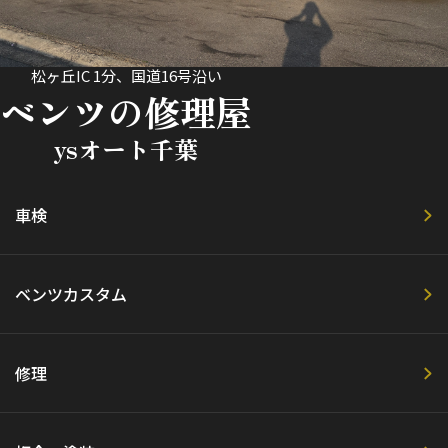
松ヶ丘IC 1分、国道16号沿い
ベンツの修理屋
ysオート千葉
車検
ベンツカスタム
修理