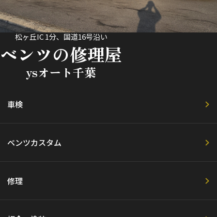
松ヶ丘IC 1分、国道16号沿い
ベンツの修理屋
ysオート千葉
車検
ベンツカスタム
修理