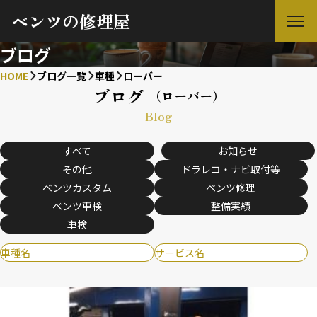
ベンツの修理屋
ブログ
HOME
ブログ一覧
車種
ローバー
ブログ
（ローバー）
Blog
すべて
お知らせ
その他
ドラレコ・ナビ取付等
ベンツカスタム
ベンツ修理
ベンツ車検
整備実績
車検