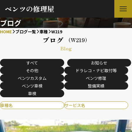
ベンツの修理屋
ブログ
HOME
ブログ一覧
車種
W219
ブログ
（W219）
Blog
すべて
お知らせ
その他
ドラレコ・ナビ取付等
ベンツカスタム
ベンツ修理
ベンツ車検
整備実績
車検