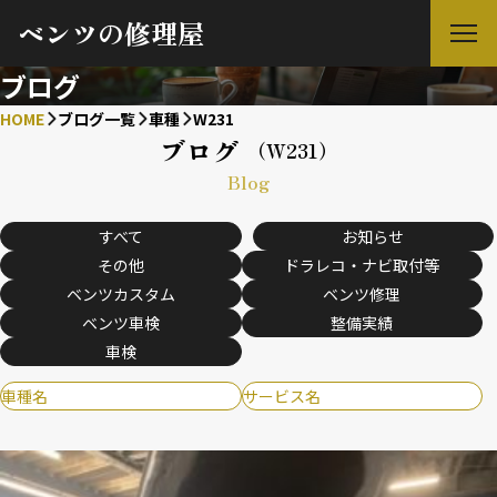
ベンツの修理屋
ブログ
HOME
ブログ一覧
車種
W231
ブログ
（W231）
Blog
すべて
お知らせ
その他
ドラレコ・ナビ取付等
ベンツカスタム
ベンツ修理
ベンツ車検
整備実績
車検