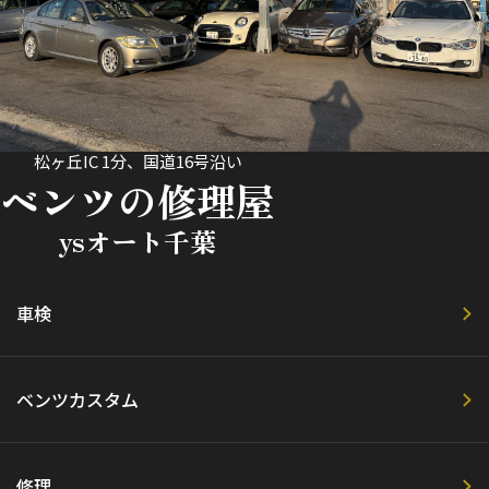
松ヶ丘IC 1分、国道16号沿い
ベンツの修理屋
ysオート千葉
車検
ベンツカスタム
修理