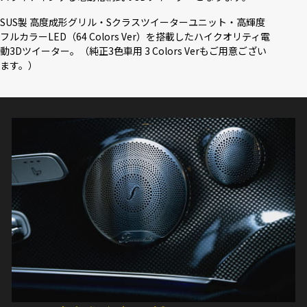
SUS製 高度成形グリル・Sクラスツイーターユニット・高輝度
フルカラーLED（64 Colors Ver）を搭載したハイクオリティ電
動3Dツイーター。（純正3色車用 3 Colors Verもご用意ござい
ます。）