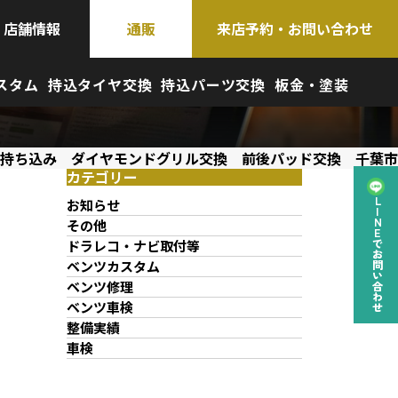
店舗情報
通販
来店予約・お問い合わせ
スタム
持込タイヤ交換
持込パーツ交換
板金・塗装
13 持ち込み ダイヤモンドグリル交換 前後パッド交換 千葉市
カテゴリー
お知らせ
LINEでお問い合わせ
その他
ドラレコ・ナビ取付等
ベンツカスタム
ベンツ修理
ベンツ車検
整備実績
車検