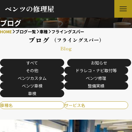
ベンツの修理屋
ブログ
HOME
ブログ一覧
車種
フライングスパー
ブログ
（フライングスパー）
Blog
すべて
お知らせ
その他
ドラレコ・ナビ取付等
ベンツカスタム
ベンツ修理
ベンツ車検
整備実績
車検