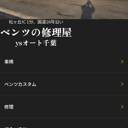
松ヶ丘IC 1分、国道16号沿い
ベンツの修理屋
ysオート千葉
車検
ベンツカスタム
修理