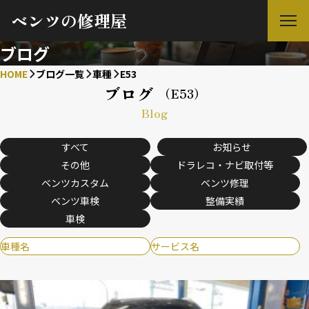
ベンツの修理屋
ブログ
HOME
ブログ一覧
車種
E53
ブログ
（E53）
Blog
すべて
お知らせ
その他
ドラレコ・ナビ取付等
ベンツカスタム
ベンツ修理
ベンツ車検
整備実績
車検