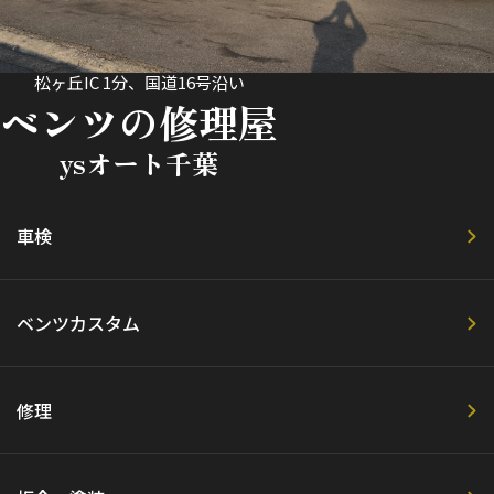
松ヶ丘IC 1分、国道16号沿い
ベンツの修理屋
ysオート千葉
車検
ベンツカスタム
修理