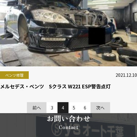
2021.12.10
ベンツ修理
メルセデス・ベンツ Sクラス W221 ESP警告点灯
前へ
3
4
5
6
次へ
お問い合わせ
Contact