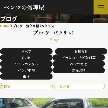
ベンツの修理屋
ブログ
HOME
ブログ一覧
車種
Sクラス
ブログ
（Sクラス）
Blog
すべて
お知らせ
その他
ドラレコ・ナビ取付等
ベンツカスタム
ベンツ修理
ベンツ車検
整備実績
車検