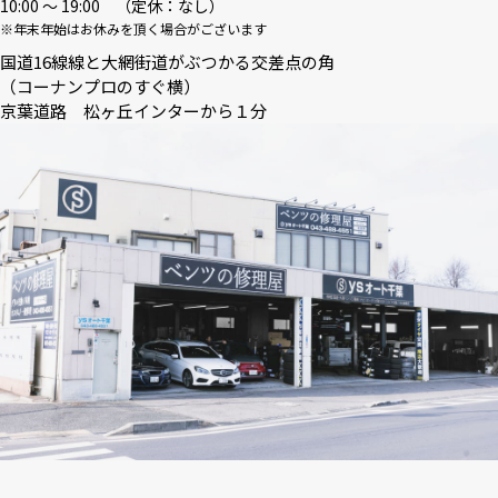
10:00 〜 19:00 （定休：なし）
※年末年始はお休みを頂く場合がございます
国道16線線と大網街道がぶつかる交差点の角
（コーナンプロのすぐ横）
京葉道路 松ヶ丘インターから１分