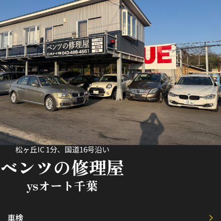
松ヶ丘IC 1分、国道16号沿い
ベンツの修理屋
ysオート千葉
車検