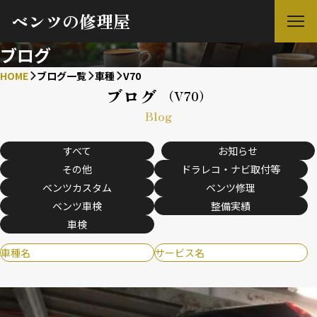
ベンツの修理屋
ブログ
HOME
ブログ一覧
車種
V70
ブログ
（V70）
Blog
すべて
お知らせ
その他
ドラレコ・ナビ取付等
ベンツカスタム
ベンツ修理
ベンツ車検
整備実績
車検