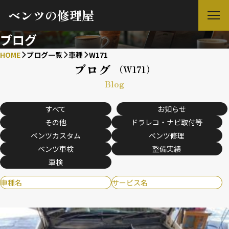
ベンツの修理屋
ブログ
HOME
ブログ一覧
車種
W171
ブログ
（W171）
Blog
すべて
お知らせ
その他
ドラレコ・ナビ取付等
ベンツカスタム
ベンツ修理
ベンツ車検
整備実績
車検