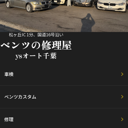
松ヶ丘IC 1分、国道16号沿い
ベンツの修理屋
ysオート千葉
車検
ベンツカスタム
修理