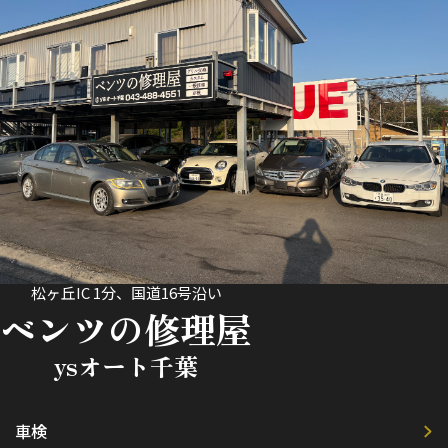
松ヶ丘IC 1分、国道16号沿い
ベンツの修理屋
ysオート千葉
車検