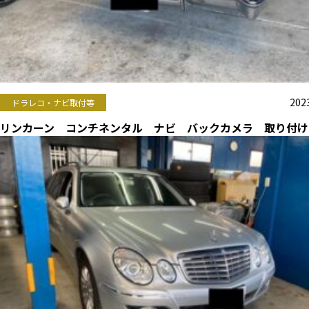
2023
ドラレコ・ナビ取付等
リンカーン コンチネンタル ナビ バックカメラ 取り付け