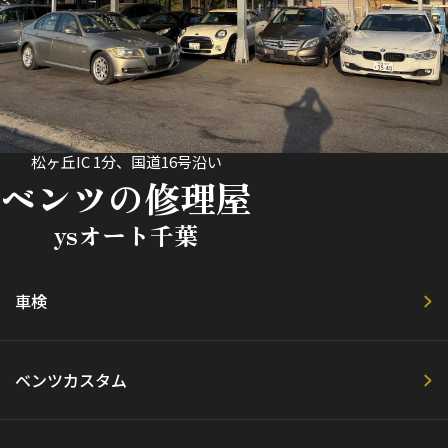
松ヶ丘IC 1分、国道16号沿い
ベンツの修理屋
ysオート千葉
車検
ベンツカスタム