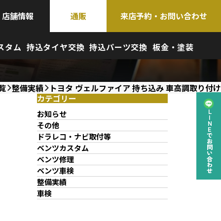
店舗情報
通販
来店予約・お問い合わせ
スタム
持込タイヤ交換
持込パーツ交換
板金・塗装
覧
整備実績
トヨタ ヴェルファイア 持ち込み 車高調取り付け
カテゴリー
お知らせ
LINEでお問い合わせ
その他
ドラレコ・ナビ取付等
ベンツカスタム
ベンツ修理
ベンツ車検
整備実績
車検