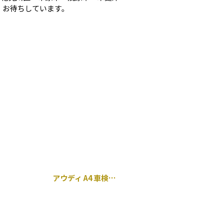
 お待ちしています。
アウディ A4 車検前点検