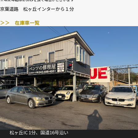
京葉道路 松ヶ丘インターから１分
＞＞ 在庫車一覧
松ヶ丘IC 1分、国道16号沿い