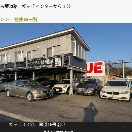
京葉道路 松ヶ丘インターから１分
＞＞ 在庫車一覧
松ヶ丘IC 1分、国道16号沿い