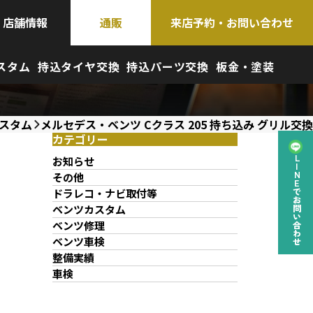
店舗情報
通販
来店予約・お問い合わせ
スタム
持込タイヤ交換
持込パーツ交換
板金・塗装
スタム
メルセデス・ベンツ Cクラス 205 持ち込み グリル交換
カテゴリー
お知らせ
LINEでお問い合わせ
その他
ドラレコ・ナビ取付等
ベンツカスタム
ベンツ修理
ベンツ車検
整備実績
車検