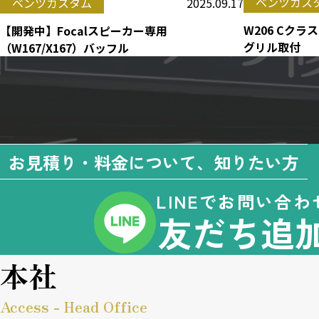
ベンツカス
2025.09.17
ベンツカスタム
W206 Cク
【開発中】Focalスピーカー専用
グリル取付
（W167/X167）バッフル
お見積り・料金について、知りたい方
LINEでお問い合わ
友だち追
本社
Access - Head Office