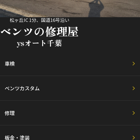
松ヶ丘IC 1分、国道16号沿い
ベンツの修理屋
ysオート千葉
車検
ベンツカスタム
修理
板金・塗装