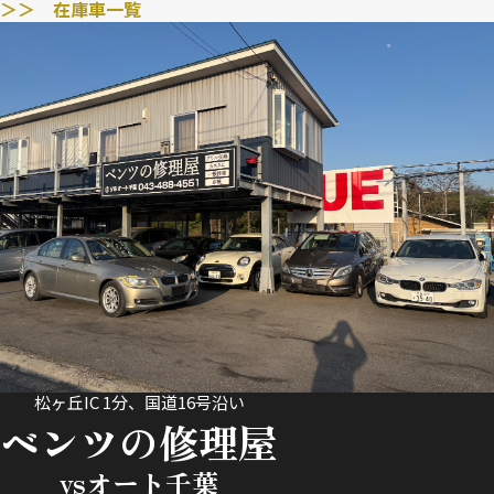
＞＞ 在庫車一覧
松ヶ丘IC 1分、国道16号沿い
ベンツの修理屋
ysオート千葉