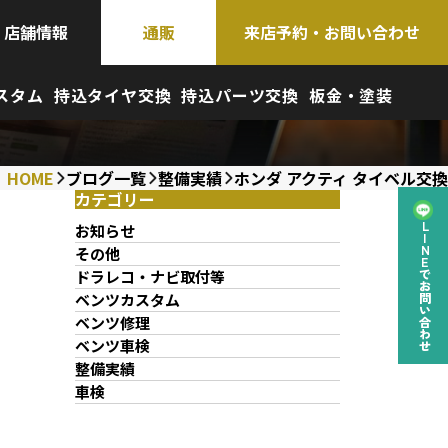
店舗情報
通販
来店予約・お問い合わせ
スタム
持込タイヤ交換
持込パーツ交換
板金・塗装
HOME
ブログ一覧
整備実績
ホンダ アクティ タイベル交換
カテゴリー
お知らせ
LINEでお問い合わせ
その他
ドラレコ・ナビ取付等
ベンツカスタム
ベンツ修理
ベンツ車検
整備実績
車検