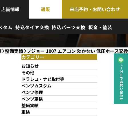
店舗情報
通販
来店予約・お問い合わせ
スタム
持込タイヤ交換
持込パーツ交換
板金・塗装
覧
整備実績
プジョー 1007 エアコン 効かない 低圧ホース交換
カテゴリー
お知らせ
LINEでお問い合わせ
その他
ドラレコ・ナビ取付等
ベンツカスタム
ベンツ修理
ベンツ車検
整備実績
車検