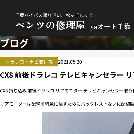
千葉バイパス通り沿い、松ヶ丘ICすぐ
ベンツの修理屋
ysオート千葉
ブログ
ドラレコ・ナビ取付等
2021.05.20
CX8 前後ドラレコ テレビキャンセラー 
CX8 持ち込み 前後ドラレコ リアモニター テレビキャンセラー取
リアモニターは配線を綺麗に隠すためにバックレストないに配線