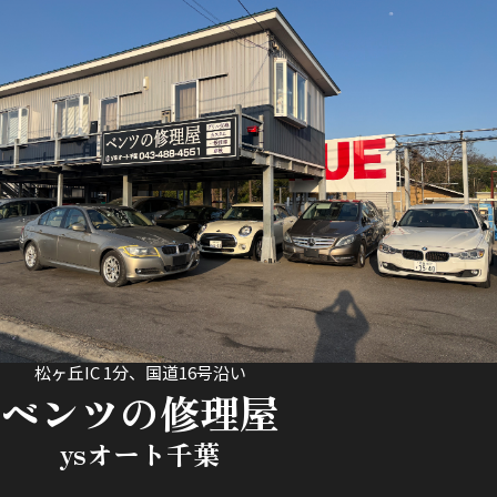
松ヶ丘IC 1分、国道16号沿い
ベンツの修理屋
ysオート千葉