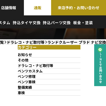
店舗情報
通販
来店予約・お問い合わせ
スタム
持込タイヤ交換
持込パーツ交換
板金・塗装
覧
ドラレコ・ナビ取付等
ランドクルーザー プラド ナビ交換
カテゴリー
お知らせ
LINEでお問い合わせ
その他
ドラレコ・ナビ取付等
ベンツカスタム
ベンツ修理
ベンツ車検
整備実績
車検