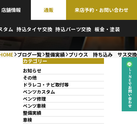
店舗情報
通販
来店予約・お問い合わせ
スタム
持込タイヤ交換
持込パーツ交換
板金・塗装
HOME
ブログ一覧
整備実績
プリウス 持ち込み サス交換
カテゴリー
お知らせ
LINEでお問い合わせ
その他
ドラレコ・ナビ取付等
ベンツカスタム
ベンツ修理
ベンツ車検
整備実績
車検