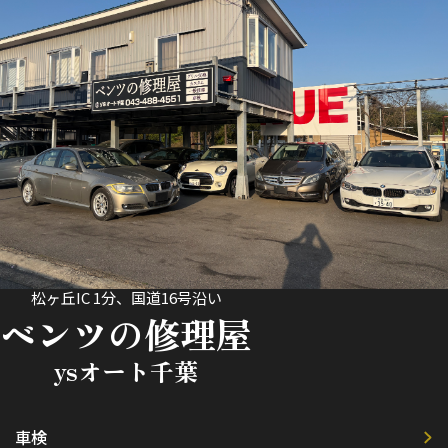
松ヶ丘IC 1分、国道16号沿い
ベンツの修理屋
ysオート千葉
車検