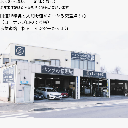
10:00 〜 19:00 （定休：なし）
※年末年始はお休みを頂く場合がございます
国道16線線と大網街道がぶつかる交差点の角
（コーナンプロのすぐ横）
京葉道路 松ヶ丘インターから１分