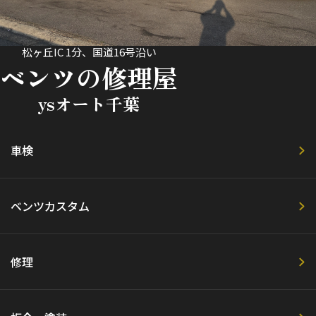
松ヶ丘IC 1分、国道16号沿い
ベンツの修理屋
ysオート千葉
車検
ベンツカスタム
修理