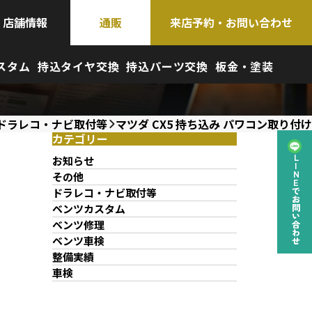
店舗情報
通販
来店予約・お問い合わせ
スタム
持込タイヤ交換
持込パーツ交換
板金・塗装
ドラレコ・ナビ取付等
マツダ CX5 持ち込み パワコン取り付け
カテゴリー
お知らせ
LINEでお問い合わせ
その他
ドラレコ・ナビ取付等
ベンツカスタム
ベンツ修理
ベンツ車検
整備実績
車検