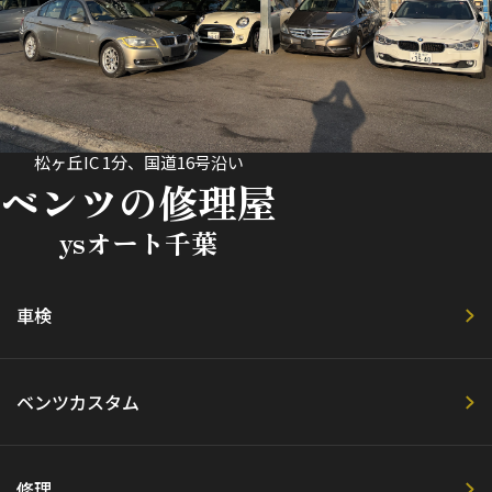
松ヶ丘IC 1分、国道16号沿い
ベンツの修理屋
ysオート千葉
車検
ベンツカスタム
修理