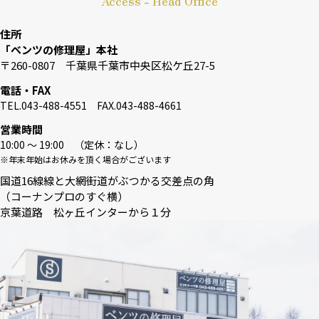
Access - Head Office
住所
「ベンツの修理屋」本社
〒260-0807 千葉県千葉市中央区松ケ丘27-5
電話・FAX
TEL.043-488-4551 FAX.043-488-4661
営業時間
10:00 〜 19:00 （定休：なし）
※年末年始はお休みを頂く場合がございます
国道16線線と大網街道がぶつかる交差点の角
（コーナンプロのすぐ横）
京葉道路 松ヶ丘インターから１分