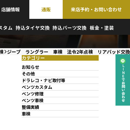
店舗情報
通販
来店予約・お問い合わせ
スタム
持込タイヤ交換
持込パーツ交換
板金・塗装
検
ジープ ラングラー 車検 法令2年点検 リアパッド交換
カテゴリー
お知らせ
LINEでお問い合わせ
その他
ドラレコ・ナビ取付等
ベンツカスタム
ベンツ修理
ベンツ車検
整備実績
車検