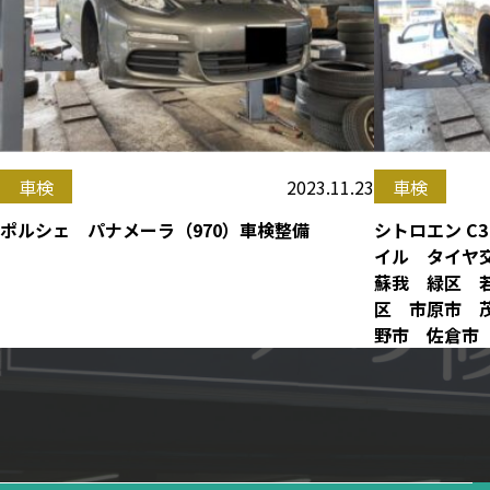
2023.11.23
車検
車検
ポルシェ パナメーラ（970）車検整備
シトロエン C
イル タイヤ
蘇我 緑区 
区 市原市 
野市 佐倉市