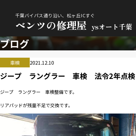
千葉バイパス通り沿い、松ヶ丘ICすぐ
ベンツの修理屋
ysオート千葉
ブログ
車検
2021.12.10
ジープ ラングラー 車検 法令2年点
ジープ ラングラー 車検整備です。
リアパッドが残量不足で交換です。