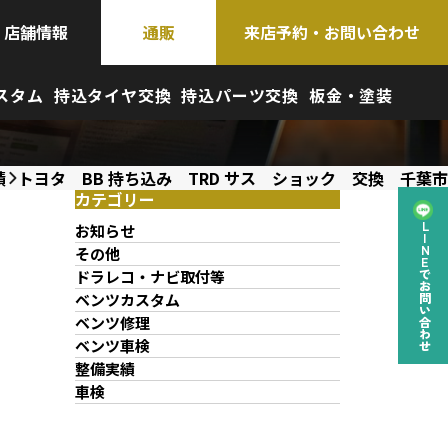
店舗情報
通販
来店予約・お問い合わせ
スタム
持込タイヤ交換
持込パーツ交換
板金・塗装
績
トヨタ BB 持ち込み TRD サス ショック 交換 千葉市
カテゴリー
お知らせ
LINEでお問い合わせ
その他
ドラレコ・ナビ取付等
ベンツカスタム
ベンツ修理
ベンツ車検
整備実績
車検