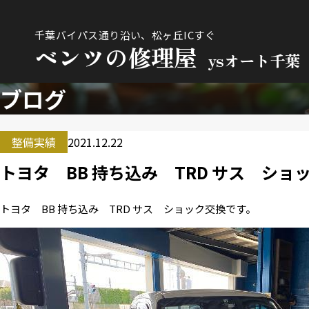
千葉バイパス通り沿い、松ヶ丘ICすぐ
ベンツの修理屋
ysオート千葉
ブログ
整備実績
2021.12.22
トヨタ BB 持ち込み TRD サス シ
トヨタ BB 持ち込み TRD サス ショック交換です。