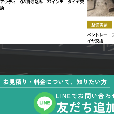
アウディ Q8 持ち込み 22インチ タイヤ交
換
整備実績
ベントレー 
イヤ交換
お見積り・料金について、知りたい方
LINEでお問い合わ
友だち追