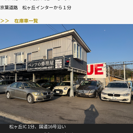
京葉道路 松ヶ丘インターから１分
＞＞ 在庫車一覧
松ヶ丘IC 1分、国道16号沿い