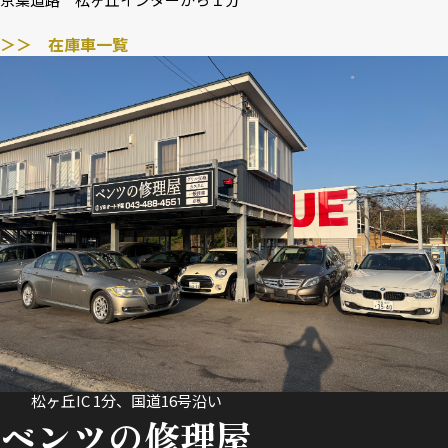
＞＞ 在庫車一覧
松ヶ丘IC 1分、国道16号沿い
ベンツの修理屋