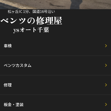
松ヶ丘IC 1分、国道16号沿い
ベンツの修理屋
ysオート千葉
車検
ベンツカスタム
修理
板金・塗装