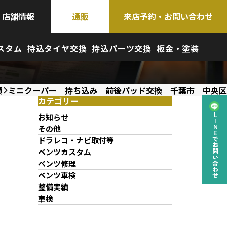
店舗情報
通販
来店予約・お問い合わせ
スタム
持込タイヤ交換
持込パーツ交換
板金・塗装
績
ミニクーパー 持ち込み 前後パッド交換 千葉市 中央区
カテゴリー
お知らせ
LINEでお問い合わせ
その他
ドラレコ・ナビ取付等
ベンツカスタム
ベンツ修理
ベンツ車検
整備実績
車検