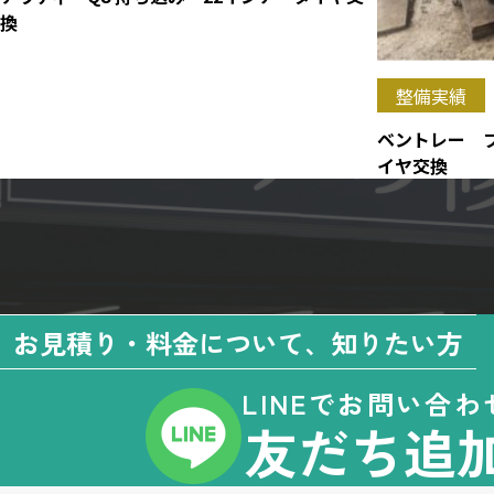
換
整備実績
ベントレー 
イヤ交換
お見積り・料金について、知りたい方
LINEでお問い合わ
友だち追