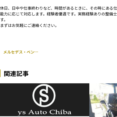
休日、日中や仕事終わりなど、時間があるときに、その時にある
能力に応じて対応します。経験者優遇です。実務経験ありの整備士資
す。
まずはお気軽にご連絡ください。
メルセデス・ベンツ W205 Cクラス 持ち込み 前後 ブレーキパッド交換 千葉市 中央区 松ヶ丘 蘇我 緑区 若葉区 稲毛区 美浜区 花見川区 市原市 茂原市 木更津市 船橋市 習志野市 佐倉市
関連記事