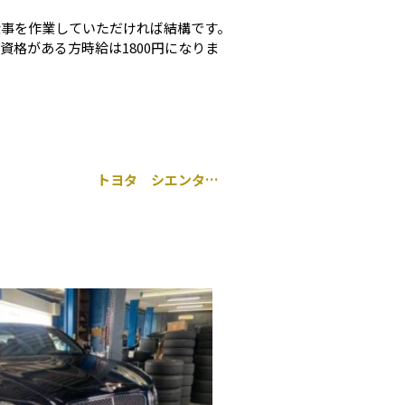
仕事を作業していただければ結構です。
格がある方時給は1800円になりま
トヨタ シエンタ 持ち込み 前後 ドライブレコーダー取り付け 千葉市 中央区 松ヶ丘 蘇我 緑区 若葉区 稲毛区 美浜区 花見川区 市原市 茂原市 木更津市 船橋市 習志野市 佐倉市