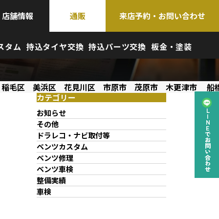
店舗情報
通販
来店予約・お問い合わせ
スタム
持込タイヤ交換
持込パーツ交換
板金・塗装
 稲毛区 美浜区 花見川区 市原市 茂原市 木更津市 船
カテゴリー
お知らせ
LINEでお問い合わせ
その他
ドラレコ・ナビ取付等
ベンツカスタム
ベンツ修理
ベンツ車検
整備実績
車検