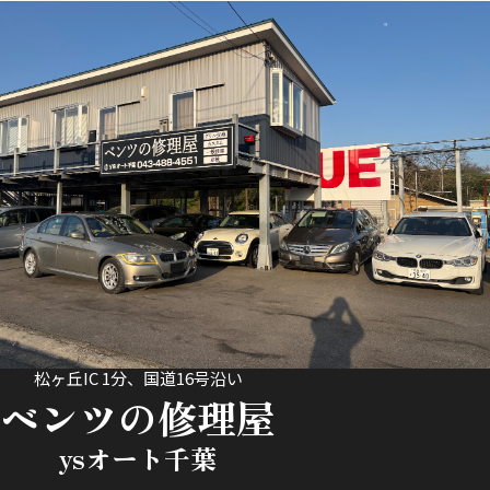
松ヶ丘IC 1分、国道16号沿い
ベンツの修理屋
ysオート千葉