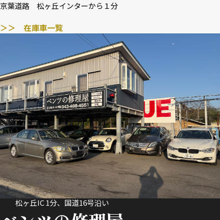
京葉道路 松ヶ丘インターから１分
＞＞ 在庫車一覧
松ヶ丘IC 1分、国道16号沿い