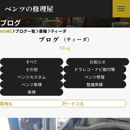
ベンツの修理屋
ブログ
HOME
ブログ一覧
車種
ティーダ
ブログ
（ティーダ）
Blog
すべて
お知らせ
その他
ドラレコ・ナビ取付等
ベンツカスタム
ベンツ修理
ベンツ車検
整備実績
車検