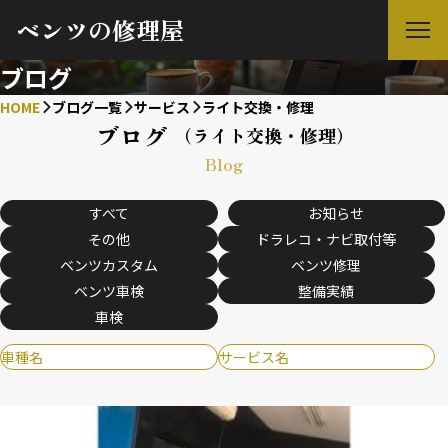
ベンツの修理屋
ブログ
HOME
ブログ一覧
サービス
ライト交換・修理
ブログ
（ライト交換・修理）
Blog
すべて
お知らせ
その他
ドラレコ・ナビ取付等
ベンツカスタム
ベンツ修理
ベンツ車検
整備実績
車検