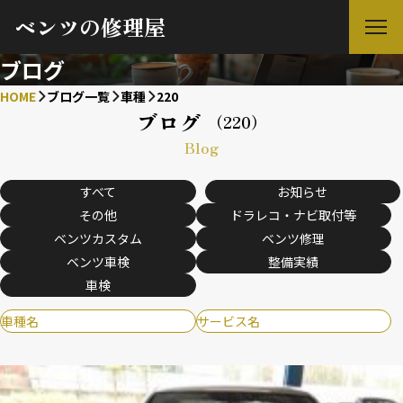
ベンツの修理屋
ブログ
HOME
ブログ一覧
車種
220
ブログ
（220）
Blog
すべて
お知らせ
その他
ドラレコ・ナビ取付等
ベンツカスタム
ベンツ修理
ベンツ車検
整備実績
車検