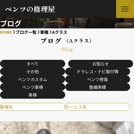
ベンツの修理屋
ブログ
HOME
ブログ一覧
車種
Aクラス
ブログ
（Aクラス）
Blog
すべて
お知らせ
その他
ドラレコ・ナビ取付等
ベンツカスタム
ベンツ修理
ベンツ車検
整備実績
車検