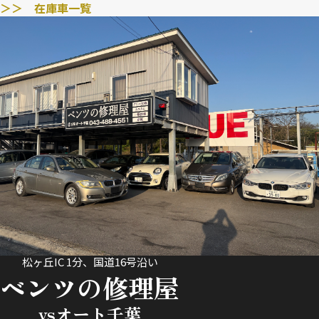
＞＞ 在庫車一覧
松ヶ丘IC 1分、国道16号沿い
ベンツの修理屋
ysオート千葉